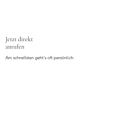
Jetzt direkt
anrufen
Am schnellsten geht's oft persönlich:
Rufen Sie uns an, wir klären die ersten
Fragen sofort:
0677 /
6143 3048
JETZT ANRUFEN