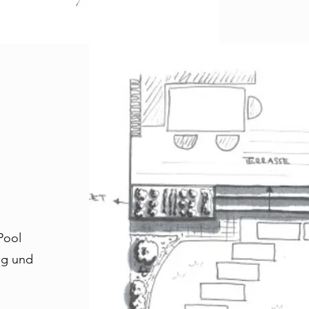
Pool
ng und