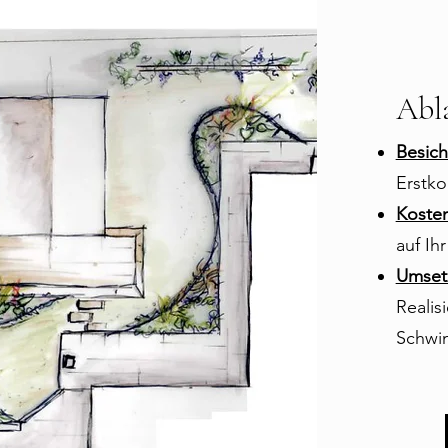
Abl
Besich
Erstko
Kosten
auf Ih
Umset
Realis
Schwi