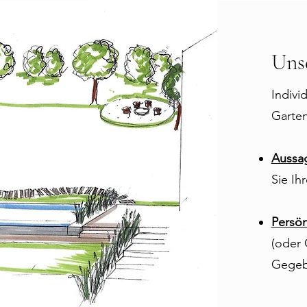
Uns
Indivi
Garten
Aussag
Sie Ih
Persön
(oder 
Gegebe