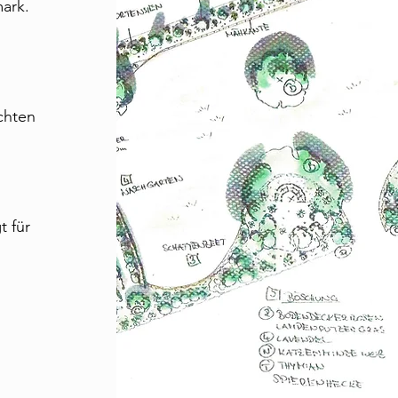
mark.
h
chten
t für