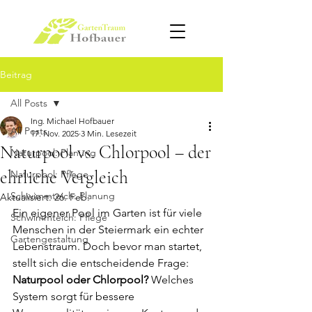
Beitrag
All Posts
Ing. Michael Hofbauer
All Posts
17. Nov. 2025
3 Min. Lesezeit
Naturpool vs. Chlorpool – der
Naturpool: Planung
ehrliche Vergleich
Naturpool: Pflege
Schwimmteich: Planung
Aktualisiert:
26. Feb.
Ein eigener Pool im Garten ist für viele 
Schwimmteich: Pflege
Menschen in der Steiermark ein echter 
Gartengestaltung
Lebenstraum. Doch bevor man startet, 
stellt sich die entscheidende Frage: 
Naturpool oder Chlorpool?
 Welches 
System sorgt für bessere 